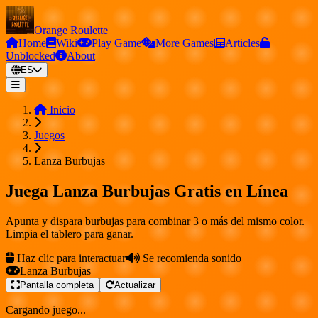
Orange Roulette
Home
Wiki
Play Game
More Games
Articles
Unblocked
About
ES
Inicio
Juegos
Lanza Burbujas
Juega Lanza Burbujas Gratis en Línea
Apunta y dispara burbujas para combinar 3 o más del mismo color.
Limpia el tablero para ganar.
Haz clic para interactuar
Se recomienda sonido
Lanza Burbujas
Pantalla completa
Actualizar
Cargando juego...