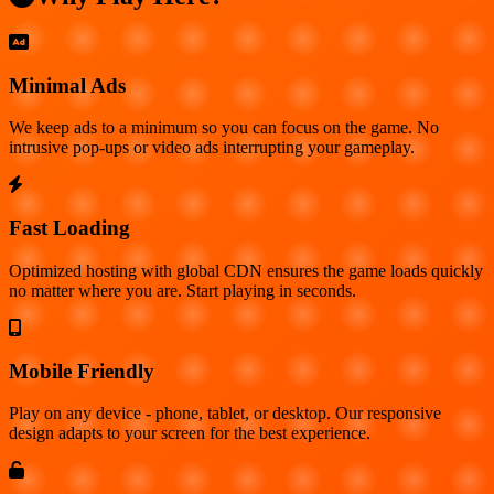
Minimal Ads
We keep ads to a minimum so you can focus on the game. No
intrusive pop-ups or video ads interrupting your gameplay.
Fast Loading
Optimized hosting with global CDN ensures the game loads quickly
no matter where you are. Start playing in seconds.
Mobile Friendly
Play on any device - phone, tablet, or desktop. Our responsive
design adapts to your screen for the best experience.