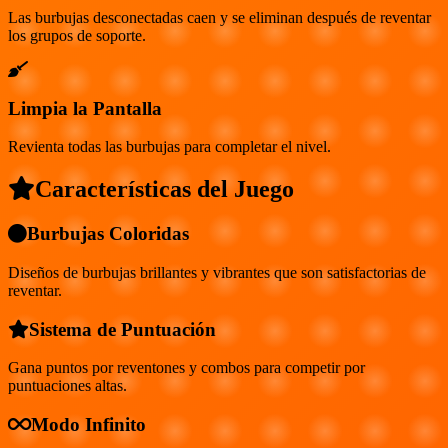
Las burbujas desconectadas caen y se eliminan después de reventar
los grupos de soporte.
Limpia la Pantalla
Revienta todas las burbujas para completar el nivel.
Características del Juego
Burbujas Coloridas
Diseños de burbujas brillantes y vibrantes que son satisfactorias de
reventar.
Sistema de Puntuación
Gana puntos por reventones y combos para competir por
puntuaciones altas.
Modo Infinito