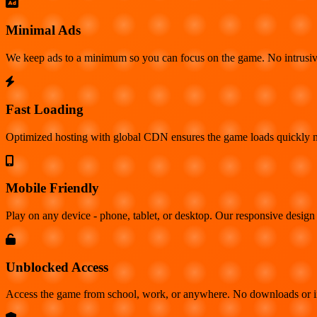
Minimal Ads
We keep ads to a minimum so you can focus on the game. No intrusiv
Fast Loading
Optimized hosting with global CDN ensures the game loads quickly no
Mobile Friendly
Play on any device - phone, tablet, or desktop. Our responsive design 
Unblocked Access
Access the game from school, work, or anywhere. No downloads or insta