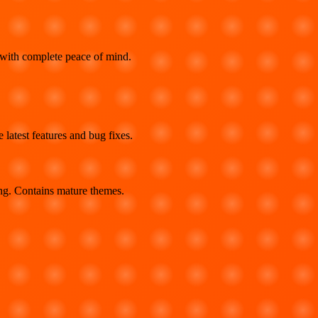
 with complete peace of mind.
latest features and bug fixes.
ing. Contains mature themes.