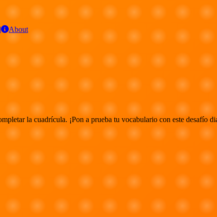
d
About
pletar la cuadrícula. ¡Pon a prueba tu vocabulario con este desafío di