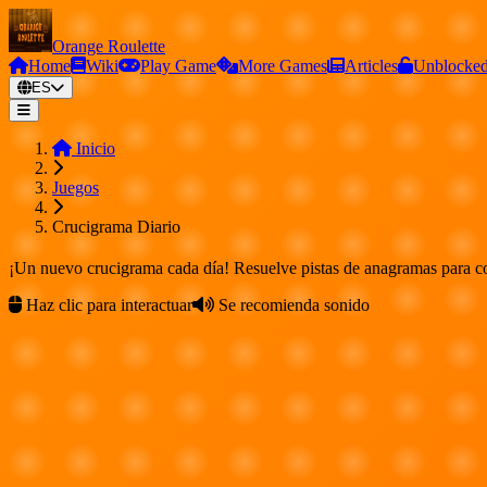
Orange Roulette
Home
Wiki
Play Game
More Games
Articles
Unblocke
ES
Inicio
Juegos
Crucigrama Diario
¡Un nuevo crucigrama cada día! Resuelve pistas de anagramas para com
Haz clic para interactuar
Se recomienda sonido