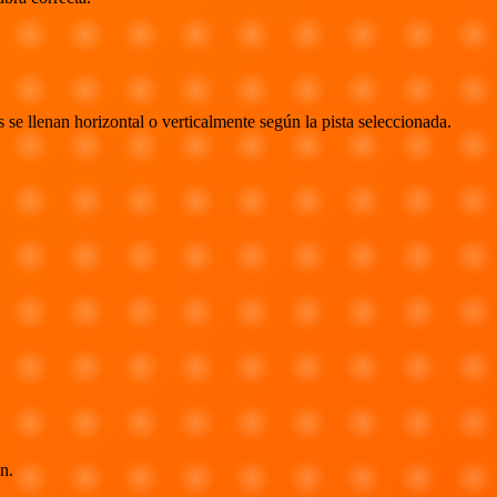
s se llenan horizontal o verticalmente según la pista seleccionada.
n.