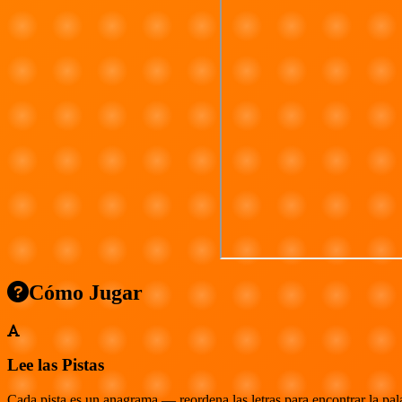
Cómo Jugar
Lee las Pistas
Cada pista es un anagrama — reordena las letras para encontrar la pal