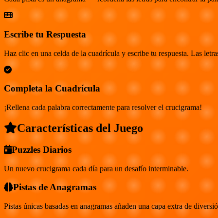
Escribe tu Respuesta
Haz clic en una celda de la cuadrícula y escribe tu respuesta. Las letra
Completa la Cuadrícula
¡Rellena cada palabra correctamente para resolver el crucigrama!
Características del Juego
Puzzles Diarios
Un nuevo crucigrama cada día para un desafío interminable.
Pistas de Anagramas
Pistas únicas basadas en anagramas añaden una capa extra de diversió