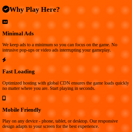
Why Play Here?
Minimal Ads
We keep ads to a minimum so you can focus on the game. No
intrusive pop-ups or video ads interrupting your gameplay.
Fast Loading
Optimized hosting with global CDN ensures the game loads quickly
no matter where you are. Start playing in seconds.
Mobile Friendly
Play on any device - phone, tablet, or desktop. Our responsive
design adapts to your screen for the best experience.