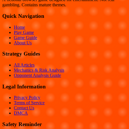
gambling. Contains mature themes.
Quick Navigation
Home
Play Game
Game Guide
About Us
Strategy Guides
All Articles
Mechanics & Risk Analysis
Opponent Analysis Guide
Legal Information
Privacy Policy
Terms of Service
Contact Us
DMCA
Safety Reminder