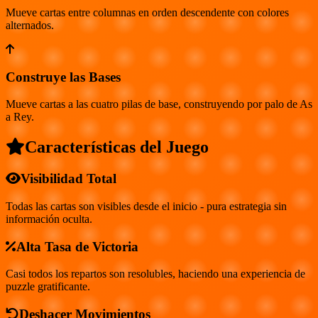
Mueve cartas entre columnas en orden descendente con colores
alternados.
Construye las Bases
Mueve cartas a las cuatro pilas de base, construyendo por palo de As
a Rey.
Características del Juego
Visibilidad Total
Todas las cartas son visibles desde el inicio - pura estrategia sin
información oculta.
Alta Tasa de Victoria
Casi todos los repartos son resolubles, haciendo una experiencia de
puzzle gratificante.
Deshacer Movimientos