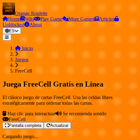
Orange Roulette
Home
Wiki
Play Game
More Games
Articles
Unblocked
About
ES
Inicio
Juegos
FreeCell
Juega FreeCell Gratis en Línea
El clásico juego de cartas FreeCell. Usa las celdas libres
estratégicamente para ordenar todas las cartas.
Haz clic para interactuar
Se recomienda sonido
FreeCell
Pantalla completa
Actualizar
Cargando juego...