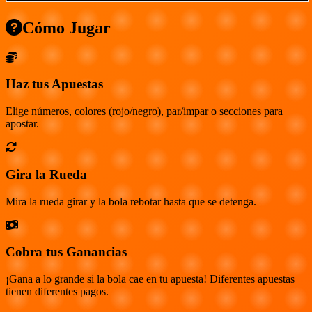
Cómo Jugar
Haz tus Apuestas
Elige números, colores (rojo/negro), par/impar o secciones para
apostar.
Gira la Rueda
Mira la rueda girar y la bola rebotar hasta que se detenga.
Cobra tus Ganancias
¡Gana a lo grande si la bola cae en tu apuesta! Diferentes apuestas
tienen diferentes pagos.