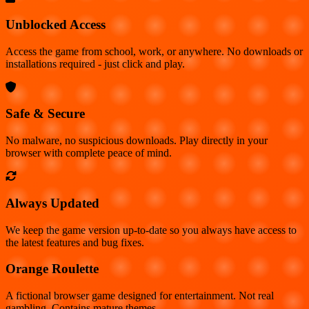
Unblocked Access
Access the game from school, work, or anywhere. No downloads or
installations required - just click and play.
Safe & Secure
No malware, no suspicious downloads. Play directly in your
browser with complete peace of mind.
Always Updated
We keep the game version up-to-date so you always have access to
the latest features and bug fixes.
Orange Roulette
A fictional browser game designed for entertainment. Not real
gambling. Contains mature themes.