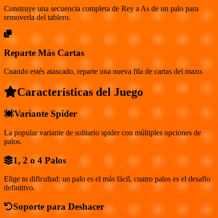
Construye una secuencia completa de Rey a As de un palo para
removerla del tablero.
Reparte Más Cartas
Cuando estés atascado, reparte una nueva fila de cartas del mazo.
Características del Juego
Variante Spider
La popular variante de solitario spider con múltiples opciones de
palos.
1, 2 o 4 Palos
Elige tu dificultad: un palo es el más fácil, cuatro palos es el desafío
definitivo.
Soporte para Deshacer