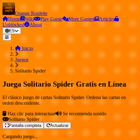
Orange Roulette
Home
Wiki
Play Game
More Games
Articles
Unblocked
About
ES
Inicio
Juegos
Solitario Spider
Juega Solitario Spider Gratis en Línea
El clásico juego de cartas Solitario Spider. Ordena las cartas en
orden descendente.
Haz clic para interactuar
Se recomienda sonido
Solitario Spider
Pantalla completa
Actualizar
Cargando juego...