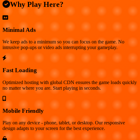
Why Play Here?
Minimal Ads
We keep ads to a minimum so you can focus on the game. No
intrusive pop-ups or video ads interrupting your gameplay.
Fast Loading
Optimized hosting with global CDN ensures the game loads quickly
no matter where you are. Start playing in seconds.
Mobile Friendly
Play on any device - phone, tablet, or desktop. Our responsive
design adapts to your screen for the best experience.