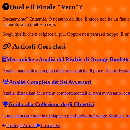
Qual e il Finale "Vero"?
Onestamente? Entrambi. O nessuno dei due. Il gioco non ha un finale "c
Entrambi sono piuttosto cupi.
Scegli quello che ti colpisce di piu. Oppure non pensarci troppo. E un 
Articoli Correlati
Meccaniche e Analisi del Rischio di Orange Roulette
Analisi matematica completa delle meccaniche di gioco. Scopri le strateg
Analisi Completa dei Sei Avversari
Analisi dettagliata dei pattern comportamentali di ogni avversario, eas
Guida alla Collezione degli Obiettivi
Come sbloccare tutte le medaglie e gli obiettivi in Orange Roulette, inclu
Tutti gli Articoli
Gioca Ora