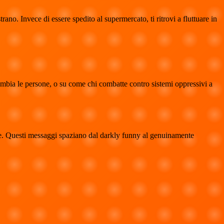
no. Invece di essere spedito al supermercato, ti ritrovi a fluttuare in
ambia le persone, o su come chi combatte contro sistemi oppressivi a
e. Questi messaggi spaziano dal darkly funny al genuinamente