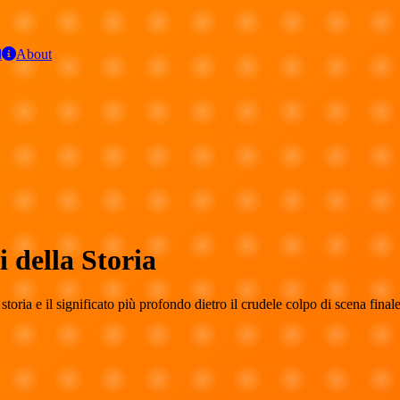
d
About
i della Storia
toria e il significato più profondo dietro il crudele colpo di scena finale