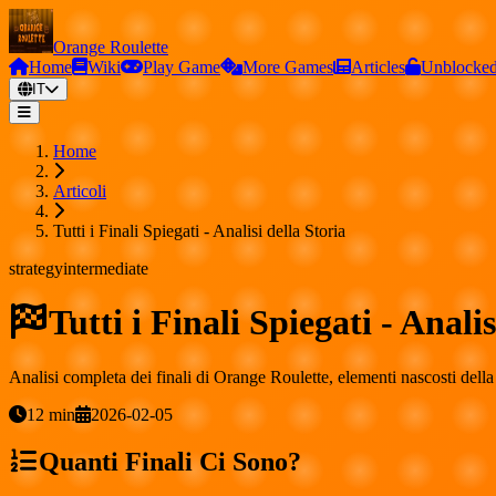
Orange Roulette
Home
Wiki
Play Game
More Games
Articles
Unblocke
IT
Home
Articoli
Tutti i Finali Spiegati - Analisi della Storia
strategy
intermediate
Tutti i Finali Spiegati - Analis
Analisi completa dei finali di Orange Roulette, elementi nascosti della s
12
min
2026-02-05
Quanti Finali Ci Sono?