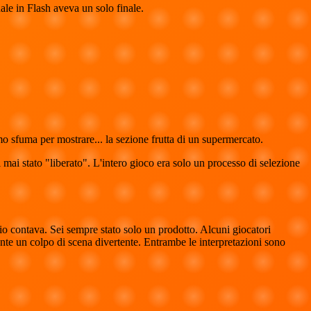
le in Flash aveva un solo finale.
ermo sfuma per mostrare... la sezione frutta di un supermercato.
mai stato "liberato". L'intero gioco era solo un processo di selezione
cio contava. Sei sempre stato solo un prodotto. Alcuni giocatori
te un colpo di scena divertente. Entrambe le interpretazioni sono