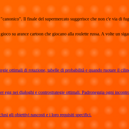
anonico". Il finale del supermercato suggerisce che non c'e via di fuga
gioco su arance cartoon che giocano alla roulette russa. A volte un siga
ie ottimali di rotazione, tabelle di probabilità e quando ruotare il cilin
ter egg nei dialoghi e controstrategie ottimali. Padroneggia ogni incontr
si gli obiettivi nascosti e i loro requisiti specifici.