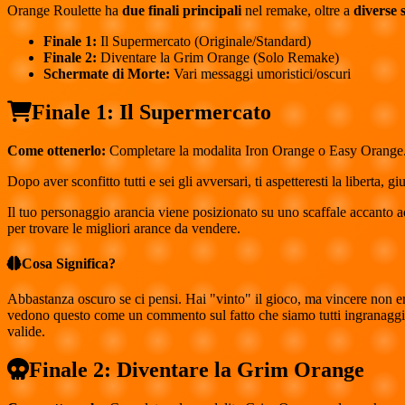
Orange Roulette ha
due finali principali
nel remake, oltre a
diverse 
Finale 1:
Il Supermercato (Originale/Standard)
Finale 2:
Diventare la Grim Orange (Solo Remake)
Schermate di Morte:
Vari messaggi umoristici/oscuri
Finale 1: Il Supermercato
Come ottenerlo:
Completare la modalita Iron Orange o Easy Orange
Dopo aver sconfitto tutti e sei gli avversari, ti aspetteresti la liberta
Il tuo personaggio arancia viene posizionato su uno scaffale accanto ad
per trovare le migliori arance da vendere.
Cosa Significa?
Abbastanza oscuro se ci pensi. Hai "vinto" il gioco, ma vincere non era
vedono questo come un commento sul fatto che siamo tutti ingranaggi d
valide.
Finale 2: Diventare la Grim Orange