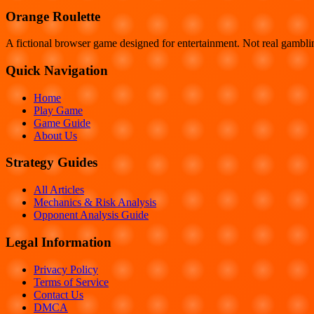
Orange Roulette
A fictional browser game designed for entertainment. Not real gambl
Quick Navigation
Home
Play Game
Game Guide
About Us
Strategy Guides
All Articles
Mechanics & Risk Analysis
Opponent Analysis Guide
Legal Information
Privacy Policy
Terms of Service
Contact Us
DMCA