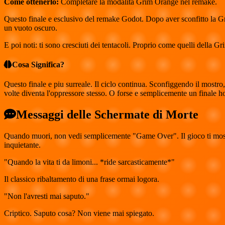
Come ottenerlo:
Completare la modalita Grim Orange nel remake.
Questo finale e esclusivo del remake Godot. Dopo aver sconfitto la Grim
un vuoto oscuro.
E poi noti: ti sono cresciuti dei tentacoli. Proprio come quelli della
Cosa Significa?
Questo finale e piu surreale. Il ciclo continua. Sconfiggendo il mostr
volte diventa l'oppressore stesso. O forse e semplicemente un finale h
Messaggi delle Schermate di Morte
Quando muori, non vedi semplicemente "Game Over". Il gioco ti mostr
inquietante.
"Quando la vita ti da limoni... *ride sarcasticamente*"
Il classico ribaltamento di una frase ormai logora.
"Non l'avresti mai saputo."
Criptico. Saputo cosa? Non viene mai spiegato.