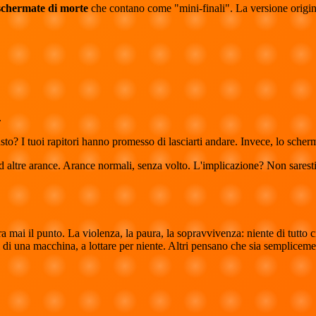
schermate di morte
che contano come "mini-finali". La versione origina
.
, giusto? I tuoi rapitori hanno promesso di lasciarti andare. Invece, lo sch
 altre arance. Arance normali, senza volto. L'implicazione? Non saresti 
 mai il punto. La violenza, la paura, la sopravvivenza: niente di tutto 
i una macchina, a lottare per niente. Altri pensano che sia semplicemen