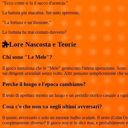
"Ecco come si fa il succo d'arancia."
La battuta piu macabra. Sei stato spremuto.
"La fortuna e un'illusione."
La fortuna ha mai contato davvero?
Lore Nascosta e Teorie
Chi sono "Le Mele"?
Il gioco menziona che le "Mele" gestiscono l'intera operazione. Sono l
sui dirigenti aziendali senza volto. Altri pensano semplicemente che sia
Perche il luogo e l'epoca cambiano?
Il testo di apertura mostra un luogo e un periodo storico casuale a o
Cosa c'e che non va negli ultimi avversari?
Il quinto avversario e solo un enorme bulbo oculare. Il sesto (Grim Or
completamente diverso? Il gioco non te lo dice mai, e probabilmente e