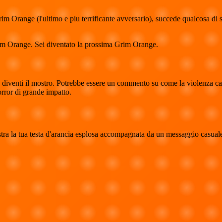
 Orange (l'ultimo e piu terrificante avversario), succede qualcosa di stra
 Grim Orange. Sei diventato la prossima Grim Orange.
o, diventi il mostro. Potrebbe essere un commento su come la violenza c
orror di grande impatto.
a la tua testa d'arancia esplosa accompagnata da un messaggio casual