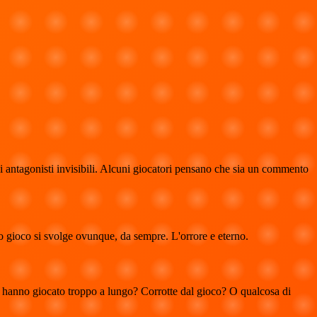
i antagonisti invisibili. Alcuni giocatori pensano che sia un commento
o gioco si svolge ovunque, da sempre. L'orrore e eterno.
he hanno giocato troppo a lungo? Corrotte dal gioco? O qualcosa di