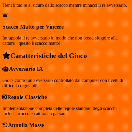
Tieni il tuo re al sicuro dallo scacco mentre minacci il re avversario.
Scacco Matto per Vincere
Intrappola il re avversario in modo che non possa sfuggire alla
cattura - questo è scacco matto!
Caratteristiche del Gioco
Avversario IA
Gioca contro un avversario controllato dal computer con livelli di
difficoltà regolabili.
Regole Classiche
Implementazione completa delle regole standard degli scacchi
inclusi arrocco e cattura en passant.
Annulla Mosse