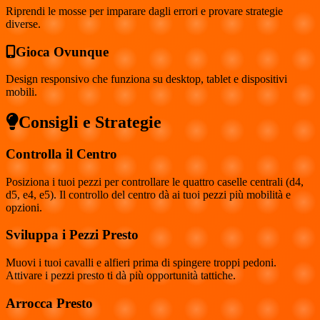
Riprendi le mosse per imparare dagli errori e provare strategie
diverse.
Gioca Ovunque
Design responsivo che funziona su desktop, tablet e dispositivi
mobili.
Consigli e Strategie
Controlla il Centro
Posiziona i tuoi pezzi per controllare le quattro caselle centrali (d4,
d5, e4, e5). Il controllo del centro dà ai tuoi pezzi più mobilità e
opzioni.
Sviluppa i Pezzi Presto
Muovi i tuoi cavalli e alfieri prima di spingere troppi pedoni.
Attivare i pezzi presto ti dà più opportunità tattiche.
Arrocca Presto