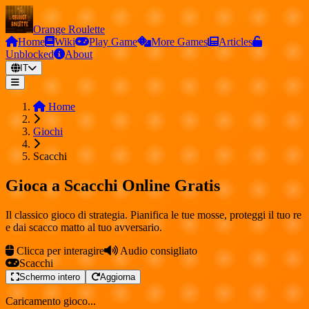
Orange Roulette
Home
Wiki
Play Game
More Games
Articles
Unblocked
About
IT
Home
Giochi
Scacchi
Gioca a Scacchi Online Gratis
Il classico gioco di strategia. Pianifica le tue mosse, proteggi il tuo re
e dai scacco matto al tuo avversario.
Clicca per interagire
Audio consigliato
Scacchi
Schermo intero
Aggiorna
Caricamento gioco...