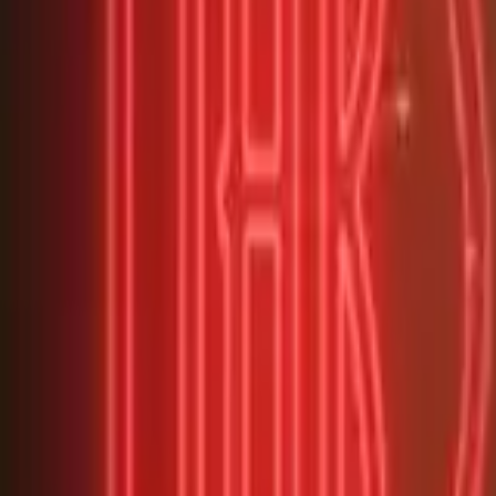
Bluffa la tua strada in ogni round convincendo gli altri delle tue carte f
Scopri il Bluff
Sfida gli altri giocatori quando sospetti che stiano mentendo sulle loro 
Sopravvivi alla Posta
Quando vieni scoperto a mentire, affronta le conseguenze della roulett
Gameplay Sociale
Gioca con amici online in questa intensa esperienza multiplayer.
Caratteristiche del Gioco
Gioco di Inganno