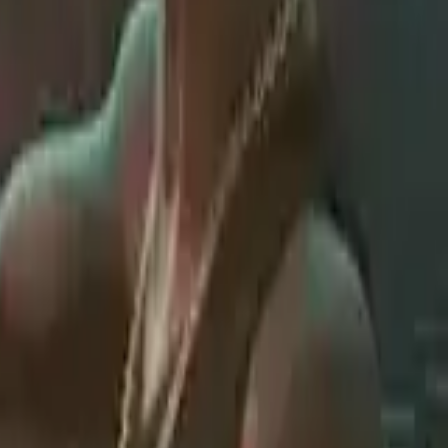
camente possibile. Non sfidare solo per istinto.