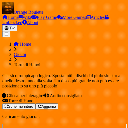
Orange Roulette
Home
Wiki
Play Game
More Games
Articles
Unblocked
About
IT
Home
Giochi
Torre di Hanoi
Classico rompicapo logico. Sposta tutti i dischi dal piolo sinistro a
quello destro, uno alla volta. Un disco più grande non può essere
posizionato su uno più piccolo!
Clicca per interagire
Audio consigliato
Torre di Hanoi
Schermo intero
Aggiorna
Caricamento gioco...