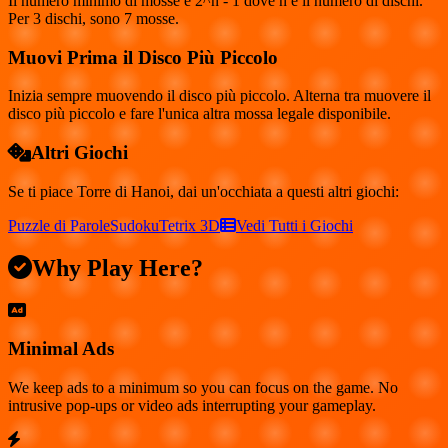
Il numero minimo di mosse è 2^n - 1 dove n è il numero di dischi.
Per 3 dischi, sono 7 mosse.
Muovi Prima il Disco Più Piccolo
Inizia sempre muovendo il disco più piccolo. Alterna tra muovere il
disco più piccolo e fare l'unica altra mossa legale disponibile.
Altri Giochi
Se ti piace
Torre di Hanoi
, dai un'occhiata a questi altri giochi:
Puzzle di Parole
Sudoku
Tetrix 3D
Vedi Tutti i Giochi
Why Play Here?
Minimal Ads
We keep ads to a minimum so you can focus on the game. No
intrusive pop-ups or video ads interrupting your gameplay.