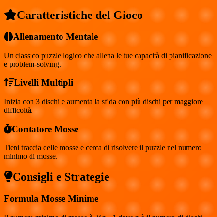
Caratteristiche del Gioco
Allenamento Mentale
Un classico puzzle logico che allena le tue capacità di pianificazione
e problem-solving.
Livelli Multipli
Inizia con 3 dischi e aumenta la sfida con più dischi per maggiore
difficoltà.
Contatore Mosse
Tieni traccia delle mosse e cerca di risolvere il puzzle nel numero
minimo di mosse.
Consigli e Strategie
Formula Mosse Minime