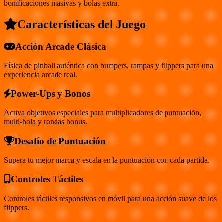
bonificaciones masivas y bolas extra.
Características del Juego
Acción Arcade Clásica
Física de pinball auténtica con bumpers, rampas y flippers para una
experiencia arcade real.
Power-Ups y Bonos
Activa objetivos especiales para multiplicadores de puntuación,
multi-bola y rondas bonus.
Desafío de Puntuación
Supera tu mejor marca y escala en la puntuación con cada partida.
Controles Táctiles
Controles táctiles responsivos en móvil para una acción suave de los
flippers.