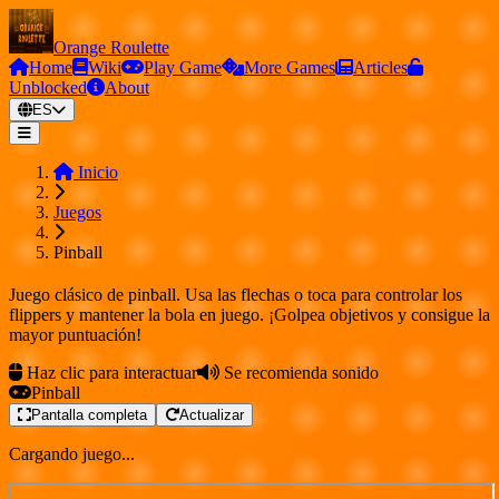
Orange Roulette
Home
Wiki
Play Game
More Games
Articles
Unblocked
About
ES
Inicio
Juegos
Pinball
Juego clásico de pinball. Usa las flechas o toca para controlar los
flippers y mantener la bola en juego. ¡Golpea objetivos y consigue la
mayor puntuación!
Haz clic para interactuar
Se recomienda sonido
Pinball
Pantalla completa
Actualizar
Cargando juego...