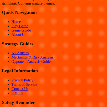
gambling. Contains mature themes.
Quick Navigation
Home
Play Game
Game Guide
About Us
Strategy Guides
All Articles
Mechanics & Risk Analysis
Opponent Analysis Guide
Legal Information
Privacy Policy
Terms of Service
Contact Us
DMCA
Safety Reminder