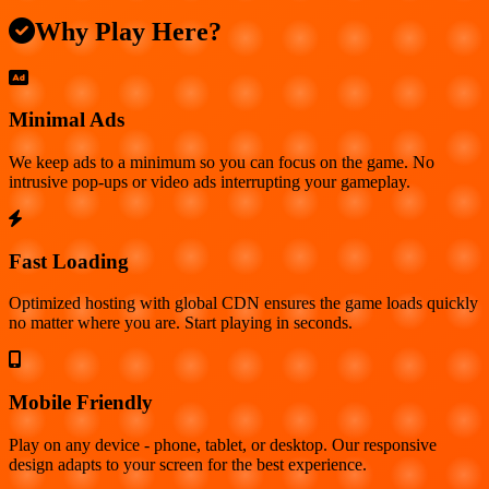
Why Play Here?
Minimal Ads
We keep ads to a minimum so you can focus on the game. No
intrusive pop-ups or video ads interrupting your gameplay.
Fast Loading
Optimized hosting with global CDN ensures the game loads quickly
no matter where you are. Start playing in seconds.
Mobile Friendly
Play on any device - phone, tablet, or desktop. Our responsive
design adapts to your screen for the best experience.