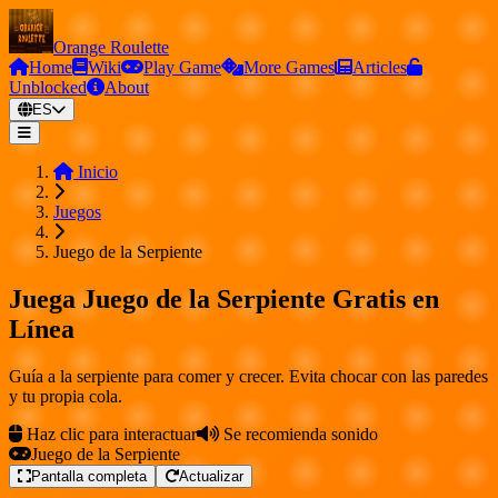
Orange Roulette
Home
Wiki
Play Game
More Games
Articles
Unblocked
About
ES
Inicio
Juegos
Juego de la Serpiente
Juega Juego de la Serpiente Gratis en
Línea
Guía a la serpiente para comer y crecer. Evita chocar con las paredes
y tu propia cola.
Haz clic para interactuar
Se recomienda sonido
Juego de la Serpiente
Pantalla completa
Actualizar