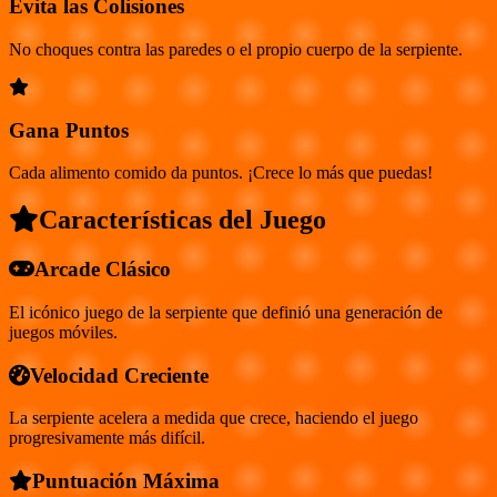
Evita las Colisiones
No choques contra las paredes o el propio cuerpo de la serpiente.
Gana Puntos
Cada alimento comido da puntos. ¡Crece lo más que puedas!
Características del Juego
Arcade Clásico
El icónico juego de la serpiente que definió una generación de
juegos móviles.
Velocidad Creciente
La serpiente acelera a medida que crece, haciendo el juego
progresivamente más difícil.
Puntuación Máxima