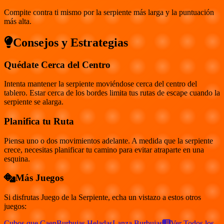
Compite contra ti mismo por la serpiente más larga y la puntuación
más alta.
Consejos y Estrategias
Quédate Cerca del Centro
Intenta mantener la serpiente moviéndose cerca del centro del
tablero. Estar cerca de los bordes limita tus rutas de escape cuando la
serpiente se alarga.
Planifica tu Ruta
Piensa uno o dos movimientos adelante. A medida que la serpiente
crece, necesitas planificar tu camino para evitar atraparte en una
esquina.
Más Juegos
Si disfrutas
Juego de la Serpiente
, echa un vistazo a estos otros
juegos:
Cubos que Caen
Burbujas Heladas
Lanza Burbujas
Ver Todos los